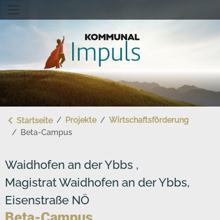
Direkt zum Inhalt
Hauptmenü - Startseite
Projekte
Wirtschaftsförderung
Startseite
Beta-Campus
Waidhofen an der Ybbs ,
Magistrat Waidhofen an der Ybbs,
Eisenstraße NÖ
Beta-Campus