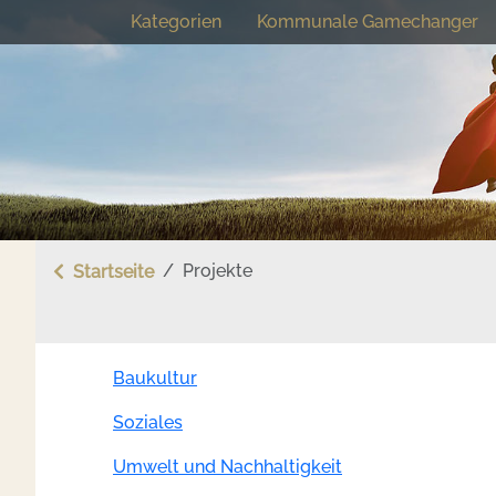
Direkt zum Inhalt
Kategorien
Kommunale Gamechanger
Hauptmenü - Start
Projekte
Startseite
Baukultur
Soziales
Umwelt und Nachhaltigkeit